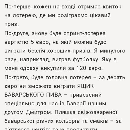
По-перше, кожен на вході отримає квиток
на лотерею, де ми розіграємо цікавий
приз.
По-друге, знову буде спринт-лотерея
вартістю 5 євро, на якій можна буде
виграти безліч хороших призів. Я минулого
разу, наприклад, виграв футболку. Яку в
мене одразу викупили за 120 євро.
По-третє, буде головна лотерея – за десять
євро ви зможете виграти ЯЩИК
БАВАРСЬКОГО ПИВА – привезений
спеціально для нас із Баварії нашим
другом Дмитром. Пляшка свіжозвареної
баварської різних кольорів та смаків – за
п’ятдесят центів: таке пропустити