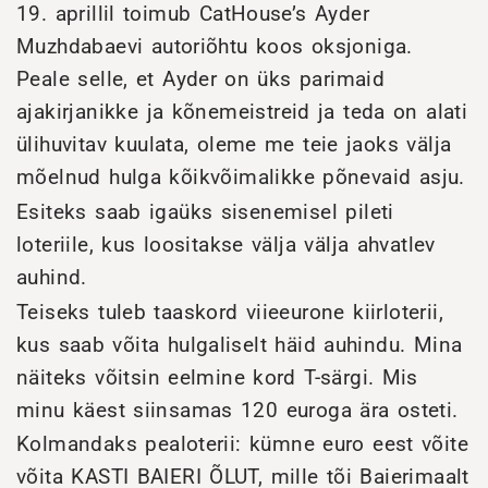
19. aprillil toimub CatHouse’s Ayder
Muzhdabaevi autoriõhtu koos oksjoniga.
Peale selle, et Ayder on üks parimaid
ajakirjanikke ja kõnemeistreid ja teda on alati
ülihuvitav kuulata, oleme me teie jaoks välja
mõelnud hulga kõikvõimalikke põnevaid asju.
Esiteks saab igaüks sisenemisel pileti
loteriile, kus loositakse välja välja ahvatlev
auhind.
Teiseks tuleb taaskord viieeurone kiirloterii,
kus saab võita hulgaliselt häid auhindu. Mina
näiteks võitsin eelmine kord T-särgi. Mis
minu käest siinsamas 120 euroga ära osteti.
Kolmandaks pealoterii: kümne euro eest võite
võita KASTI BAIERI ÕLUT, mille tõi Baierimaalt