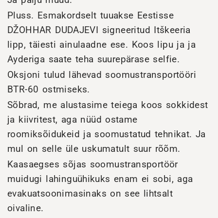
Pluss. Esmakordselt tuuakse Eestisse
DŽOHHAR DUDAJEVI signeeritud Itškeeria
lipp, täiesti ainulaadne ese. Koos lipu ja ja
Ayderiga saate teha suurepärase selfie.
Oksjoni tulud lähevad soomustransportööri
BTR-60 ostmiseks.
Sõbrad, me alustasime teiega koos sokkidest
ja kiivritest, aga nüüd ostame
roomiksõidukeid ja soomustatud tehnikat. Ja
mul on selle üle uskumatult suur rõõm.
Kaasaegses sõjas soomustransportöör
muidugi lahinguühikuks enam ei sobi, aga
evakuatsoonimasinaks on see lihtsalt
oivaline.