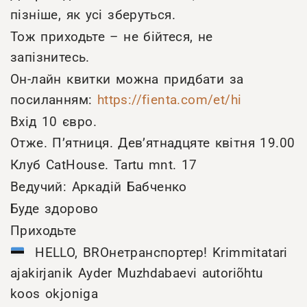
пізніше, як усі зберуться.
Тож приходьте – не бійтеся, не
запізнитесь.
Он-лайн квитки можна придбати за
посиланням:
https://fienta.com/et/hi
Вхід 10 євро.
Отже. П’ятниця. Дев’ятнадцяте квітня 19.00
Клуб CatHouse. Tartu mnt. 17
Ведучий: Аркадій Бабченко
Буде здорово
Приходьте
HELLO, BROнетранспортер! Krimmitatari
ajakirjanik Ayder Muzhdabaevi autoriõhtu
koos okjoniga