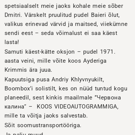
spetsiaalselt meie jaoks kohale meie sõber
Dmitri. Värskelt pruulitud pudel Baieri õlut,
valikus erinevad värvid ja maitsed, viiekümne
sendi eest – seda võimalust ei saa käest
lasta!
Samuti käest-kätte oksjon – pudel 1971.
aasta veini, mille võite koos Ayderiga
Krimmis ära juua.
Kapuutsiga pusa Andriy Khlyvnyukilt,
Boombox’i solistilt, kes on nüüd tuntud kogu
planeedil, sest kinkis maailmale ”Червона
калина“ – KOOS VIDEOAUTOGRAMMIGA,
mille ta võitja jaoks salvestab.
Sõit soomustransportööriga.
Ja palju muud.