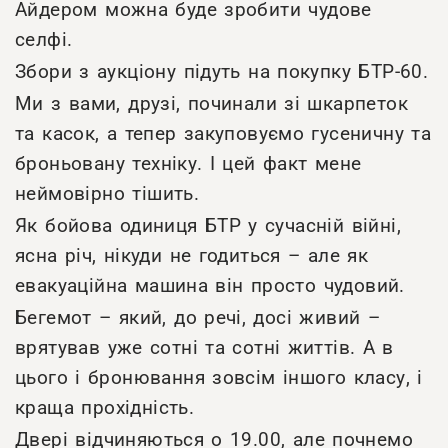
Айдером можна буде зробити чудове
селфі.
Збори з аукціону підуть на покупку БТР-60.
Ми з вами, друзі, починали зі шкарпеток
та касок, а тепер закуповуємо гусеничну та
броньовану техніку. І цей факт мене
неймовірно тішить.
Як бойова одиниця БТР у сучасній війні,
ясна річ, нікуди не годиться – але як
евакуаційна машина він просто чудовий.
Бегемот – який, до речі, досі живий –
врятував уже сотні та сотні життів. А в
цього і бронювання зовсім іншого класу, і
краща прохідність.
Двері відчиняються о 19.00, але почнемо