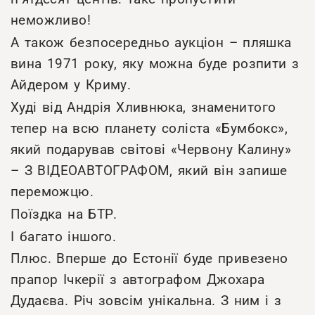
неможливо!
А також безпосередньо аукціон – пляшка
вина 1971 року, яку можна буде розпити з
Айдером у Криму.
Худі від Андрія Хливнюка, знаменитого
тепер на всю планету соліста «Бумбокс»,
який подарував світові «Червону Калину»
– З ВІДЕОАВТОГРАФОМ, який він запише
переможцю.
Поїздка на БТР.
І багато іншого.
Плюс. Вперше до Естонії буде привезено
прапор Ічкерії з автографом Джохара
Дудаєва. Річ зовсім унікальна. З ним і з